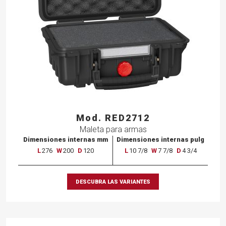
Mod. RED2712
Maleta para armas
Dimensiones internas mm
Dimensiones internas pulg
L
276
W
200
D
120
L
10 7/8
W
7 7/8
D
4 3/4
DESCUBRA LAS VARIANTES