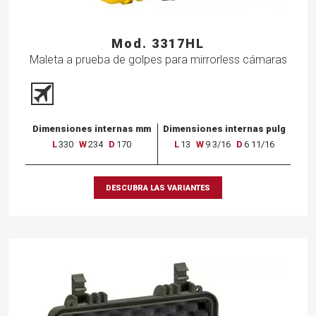
Mod. 3317HL
Maleta a prueba de golpes para mirrorless cámaras
Dimensiones internas mm
Dimensiones internas pulg
L
330
W
234
D
170
L
13
W
9 3/16
D
6 11/16
DESCUBRA LAS VARIANTES