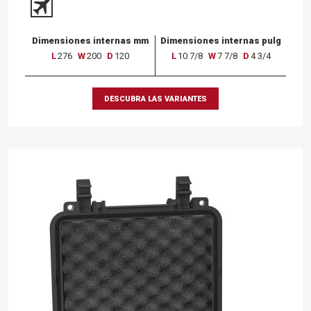
Dimensiones internas mm
Dimensiones internas pulg
L
276
W
200
D
120
L
10 7/8
W
7 7/8
D
4 3/4
DESCUBRA LAS VARIANTES