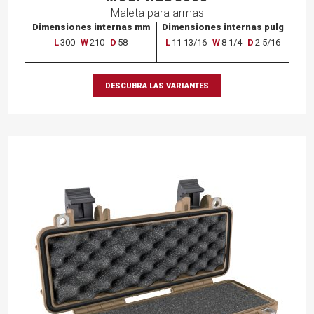
Maleta para armas
Dimensiones internas mm
Dimensiones internas pulg
L
300
W
210
D
58
L
11 13/16
W
8 1/4
D
2 5/16
DESCUBRA LAS VARIANTES