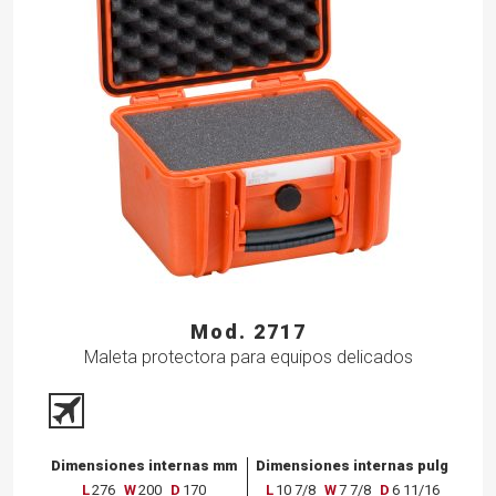
Mod. 2717
Maleta protectora para equipos delicados
Dimensiones internas mm
Dimensiones internas pulg
L
276
W
200
D
170
L
10 7/8
W
7 7/8
D
6 11/16