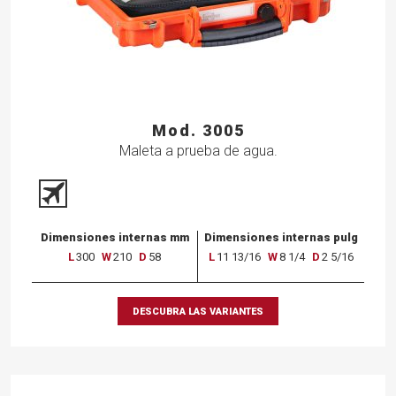
Mod. 3005
Maleta a prueba de agua.
Dimensiones internas mm
Dimensiones internas pulg
L
300
W
210
D
58
L
11 13/16
W
8 1/4
D
2 5/16
DESCUBRA LAS VARIANTES