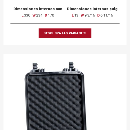
Dimensiones internas mm
Dimensiones internas pulg
L
330
W
234
D
170
L
13
W
9 3/16
D
6 11/16
DESCUBRA LAS VARIANTES