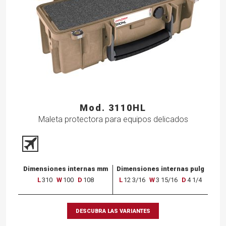
Mod. 3110HL
Maleta protectora para equipos delicados
Dimensiones internas mm
Dimensiones internas pulg
L
310
W
100
D
108
L
12 3/16
W
3 15/16
D
4 1/4
DESCUBRA LAS VARIANTES