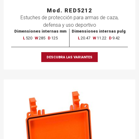
Mod. RED5212
Estuches
de
protección
para
armas
de
caza,
defensa
y
uso
deportivo
Dimensiones internas mm
Dimensiones internas pulg
L
520
W
285
D
125
L
20.47
W
11.22
D
9.42
DESCUBRA LAS VARIANTES