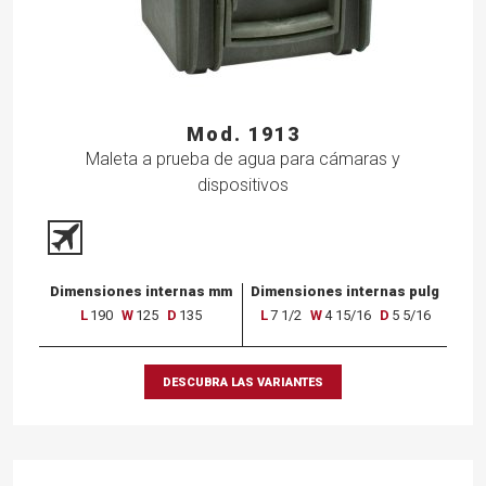
Mod. 1913
Maleta a prueba de agua para cámaras y
dispositivos
Dimensiones internas mm
Dimensiones internas pulg
L
190
W
125
D
135
L
7 1/2
W
4 15/16
D
5 5/16
DESCUBRA LAS VARIANTES