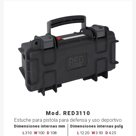
Mod. RED3110
Estuche
para
pistola
para
defensa
y
uso
deportivo
Dimensiones internas mm
Dimensiones internas pulg
L
310
W
100
D
108
L
12.20
W
3.93
D
4.25