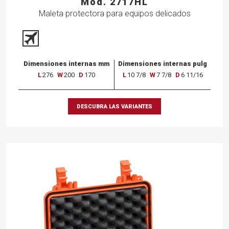
Mod. 2717HL
Maleta protectora para equipos delicados
Dimensiones internas mm
Dimensiones internas pulg
L
276
W
200
D
170
L
10 7/8
W
7 7/8
D
6 11/16
DESCUBRA LAS VARIANTES