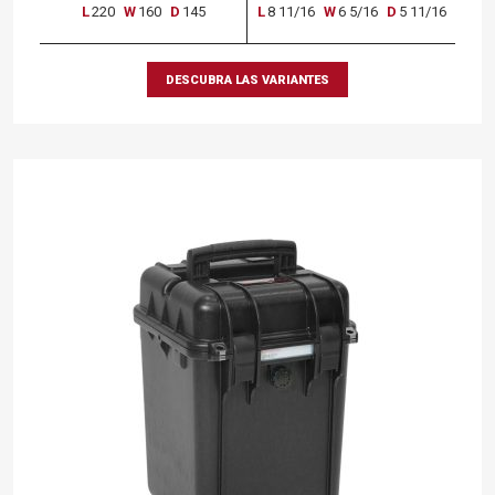
L
220
W
160
D
145
L
8 11/16
W
6 5/16
D
5 11/16
DESCUBRA LAS VARIANTES