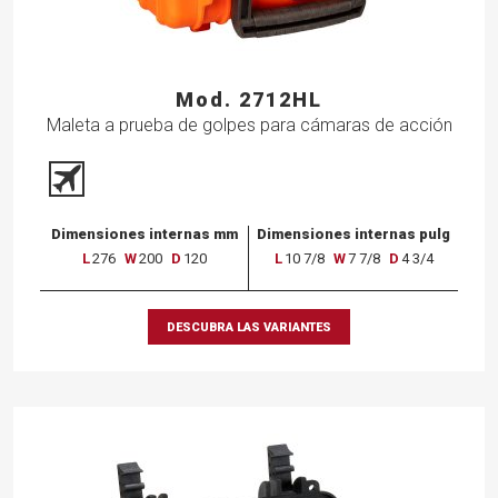
Mod. 2712HL
Maleta a prueba de golpes para cámaras de acción
Dimensiones internas mm
Dimensiones internas pulg
L
276
W
200
D
120
L
10 7/8
W
7 7/8
D
4 3/4
DESCUBRA LAS VARIANTES