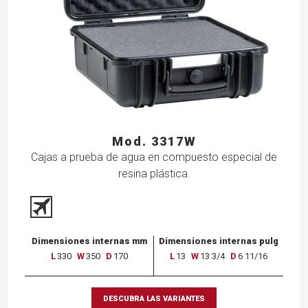
Mod. 3317W
Cajas a prueba de agua en compuesto especial de
resina plástica.
Dimensiones internas mm
Dimensiones internas pulg
L
330
W
350
D
170
L
13
W
13 3/4
D
6 11/16
DESCUBRA LAS VARIANTES