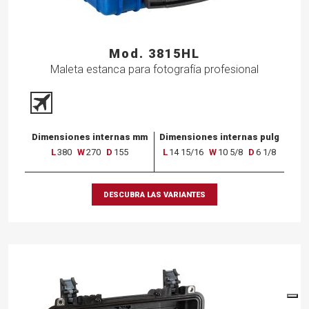
Mod. 3815HL
Maleta estanca para fotografía profesional
Dimensiones internas mm
Dimensiones internas pulg
L
380
W
270
D
155
L
14 15/16
W
10 5/8
D
6 1/8
DESCUBRA LAS VARIANTES