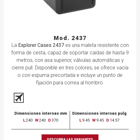
Mod. 2437
La
Explorer Cases 2437
es una maleta resistente con
forma de cesta, capaz de soportar caídas de hasta 9
metros, con asa superior, válvulas automáticas y
cierre pull. Disponible en tres colores, se ofrece vacía
o con espuma precortada e incluye un punto de
fijación para correa al hombro.
Dimensiones internas mm
Dimensiones internas pulg
L
240
W
240
D
370
L
9.45
W
9.45
D
14.57
DESCUBRA LAS VARIANTES