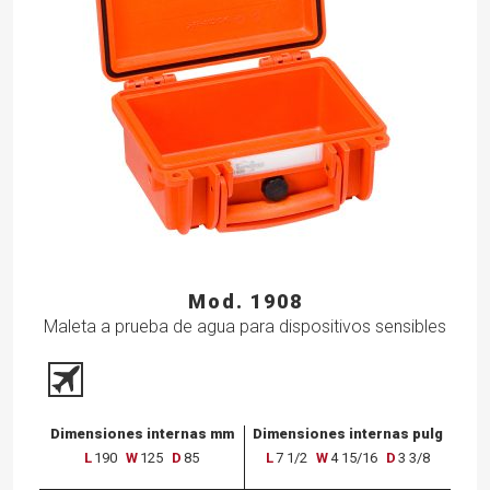
Mod. 1908
Maleta a prueba de agua para dispositivos sensibles
Dimensiones internas mm
Dimensiones internas pulg
L
190
W
125
D
85
L
7 1/2
W
4 15/16
D
3 3/8