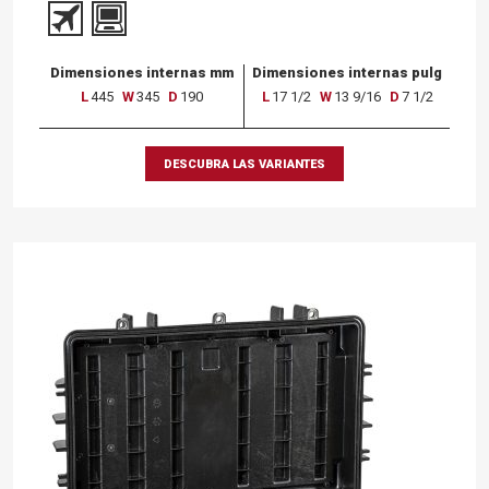
Dimensiones internas mm
Dimensiones internas pulg
L
445
W
345
D
190
L
17 1/2
W
13 9/16
D
7 1/2
DESCUBRA LAS VARIANTES