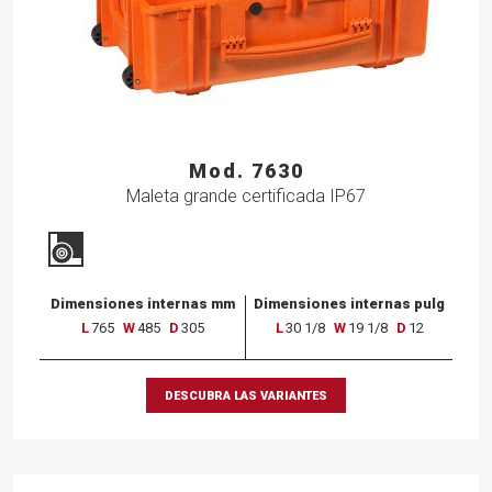
Mod. 7630
Maleta grande certificada IP67
Dimensiones internas mm
Dimensiones internas pulg
L
765
W
485
D
305
L
30 1/8
W
19 1/8
D
12
DESCUBRA LAS VARIANTES