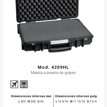
Mod. 4209HL
Maleta a prueba de golpes
Dimensiones internas mm
Dimensiones internas pulg
L
420
W
300
D
95
L
16 9/16
W
11 13/16
D
3 3/4