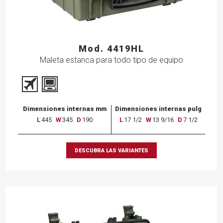
Mod. 4419HL
Maleta estanca para todo tipo de equipo
Dimensiones internas mm
Dimensiones internas pulg
L
445
W
345
D
190
L
17 1/2
W
13 9/16
D
7 1/2
DESCUBRA LAS VARIANTES