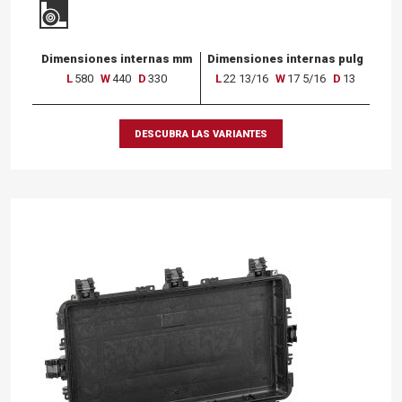
Dimensiones internas mm
Dimensiones internas pulg
L
580
W
440
D
330
L
22 13/16
W
17 5/16
D
13
DESCUBRA LAS VARIANTES