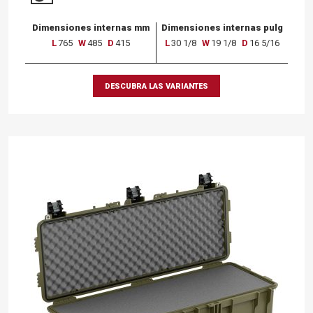
Dimensiones internas mm
Dimensiones internas pulg
L
765
W
485
D
415
L
30 1/8
W
19 1/8
D
16 5/16
DESCUBRA LAS VARIANTES