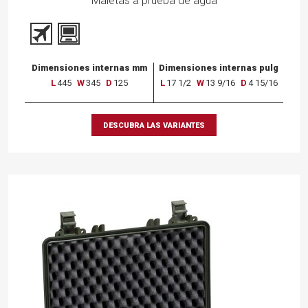
Maletas a prueba de agua
Dimensiones internas mm
Dimensiones internas pulg
L
445
W
345
D
125
L
17 1/2
W
13 9/16
D
4 15/16
DESCUBRA LAS VARIANTES