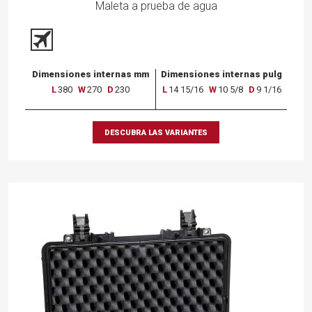
Maleta a prueba de agua
Dimensiones internas mm
Dimensiones internas pulg
L
380
W
270
D
230
L
14 15/16
W
10 5/8
D
9 1/16
DESCUBRA LAS VARIANTES