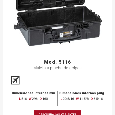
Mod. 5116
Maleta a prueba de golpes
Dimensiones internas mm
Dimensiones internas pulg
L
516
W
296
D
160
L
20 5/16
W
11 5/8
D
6 5/16
DESCUBRA LAS VARIANTES