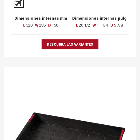
Dimensiones internas mm
Dimensiones internas pulg
L
520
W
285
D
150
L
20 1/2
W
11 1/4
D
5 7/8
DESCUBRA LAS VARIANTES