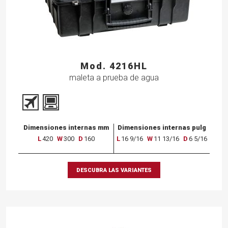
Mod. 4216HL
maleta a prueba de agua
Dimensiones internas mm
Dimensiones internas pulg
L
420
W
300
D
160
L
16 9/16
W
11 13/16
D
6 5/16
DESCUBRA LAS VARIANTES