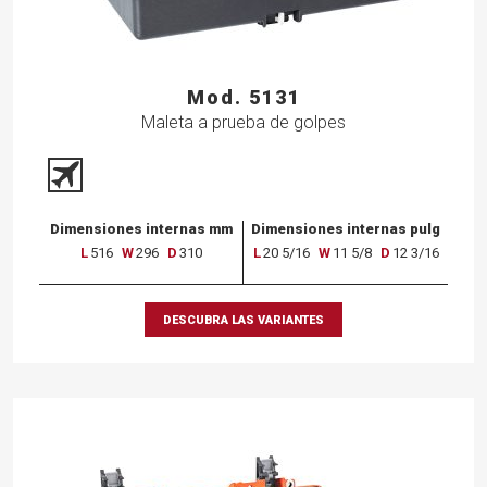
Mod. 5131
Maleta a prueba de golpes
Dimensiones internas mm
Dimensiones internas pulg
L
516
W
296
D
310
L
20 5/16
W
11 5/8
D
12 3/16
DESCUBRA LAS VARIANTES