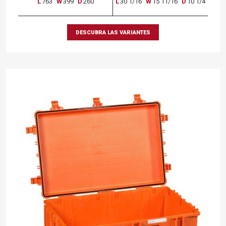
L
763
W
399
D
260
L
30 1/16
W
15 11/16
D
10 1/4
DESCUBRA LAS VARIANTES