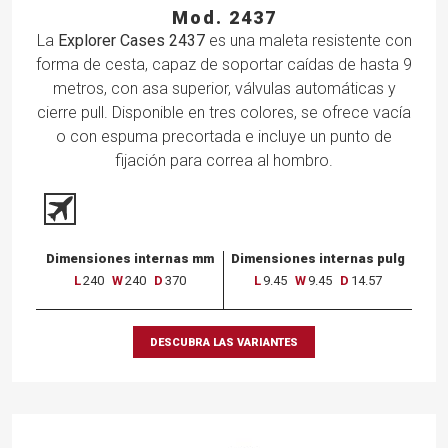
Mod. 2437
La
Explorer Cases 2437
es una maleta resistente con
forma de cesta, capaz de soportar caídas de hasta 9
metros, con asa superior, válvulas automáticas y
cierre pull. Disponible en tres colores, se ofrece vacía
o con espuma precortada e incluye un punto de
fijación para correa al hombro.
Dimensiones internas mm
Dimensiones internas pulg
L
240
W
240
D
370
L
9.45
W
9.45
D
14.57
DESCUBRA LAS VARIANTES