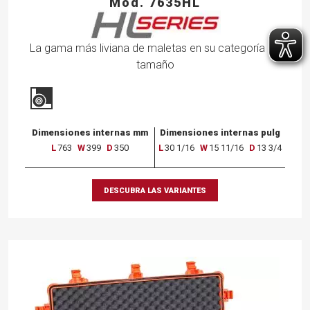
Mod. 7635HL
La gama más liviana de maletas en su categoría de
tamaño
Dimensiones internas mm
Dimensiones internas pulg
L
763
W
399
D
350
L
30 1/16
W
15 11/16
D
13 3/4
DESCUBRA LAS VARIANTES