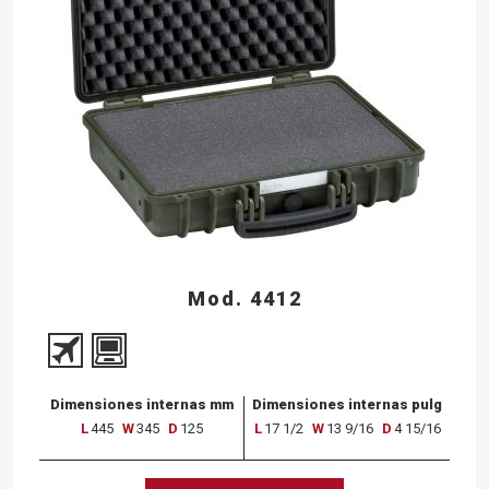
Mod. 4412
Dimensiones internas mm
Dimensiones internas pulg
L
445
W
345
D
125
L
17 1/2
W
13 9/16
D
4 15/16