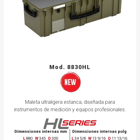
Mod. 8830HL
Maleta ultraligera estanca, diseñada para
instrumentos de medición y equipos profesionales.
Dimensiones internas mm
Dimensiones internas pulg
L
880
W
345
D
300
L
34 5/8
W
13 9/16
D
11 13/16