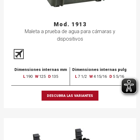
Mod. 1913
Maleta a prueba de agua para cámaras y
dispositivos
Dimensiones internas mm
Dimensiones internas pulg
L
190
W
125
D
135
L
7 1/2
W
4 15/16
D
5 5/16
DESCUBRA LAS VARIANTES