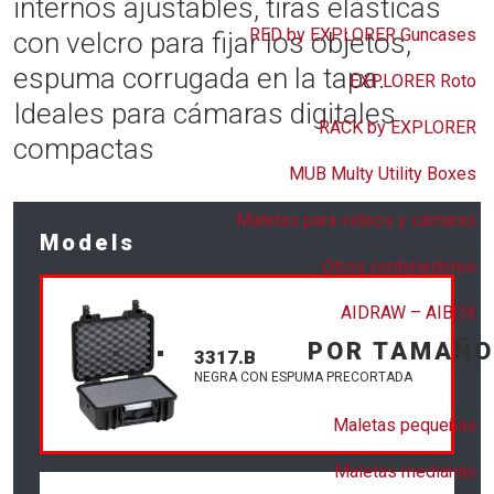
internos ajustables, tiras elásticas
RED by EXPLORER Guncases
con velcro para fijar los objetos,
espuma corrugada en la tapa.
EXPLORER Roto
Ideales para cámaras digitales
RACK by EXPLORER
compactas
MUB Multy Utility Boxes
Maletas para videos y cámaras
Models
Otros contenedores
AIDRAW – AIBOX
POR TAMAÑO
3317.B
NEGRA CON ESPUMA PRECORTADA
Maletas pequeñas
Maletas medianas