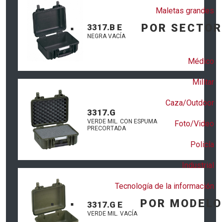
Maletas grandes
POR SECTOR
3317.B E
NEGRA VACÍA
Médico
Militar
Caza/Outdoor
3317.G
VERDE MIL. CON ESPUMA
Foto/Video
PRECORTADA
Policía
Industrial
Tecnología de la información
POR MODELO
3317.G E
VERDE MIL. VACÍA