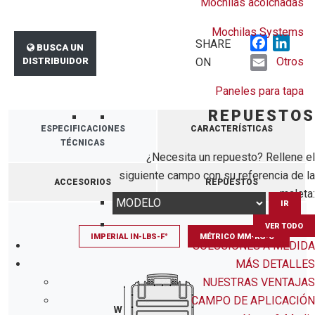
Mochilas acolchadas
Mochilas Systems
Faceboo
Link
SHARE
BUSCA UN
Email
Otros
DISTRIBUIDOR
ON
Paneles para tapa
REPUESTOS
ESPECIFICACIONES
CARACTERÍSTICAS
TÉCNICAS
¿Necesita un repuesto? Rellene el
siguiente campo con su referencia de la
ACCESORIOS
REPUESTOS
maleta:
IR
VER TODO
IMPERIAL IN-LBS-F°
MÉTRICO MM-KG-C°
SOLUCIONES A MEDIDA
MÁS DETALLES
NUESTRAS VENTAJAS
CAMPO DE APLICACIÓN