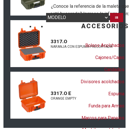
¿Conoce la referencia de la maleta que
está buscando? Ingrese la información:
IR
ACCESORIOS
3317.O
Bolsos Acolchados
NARANJA CON ESPUMA PRECORTADA
Cajones/Cajas
Candados
Divisores acolchados
3317.O E
Espuma
ORANGE EMPTY
Funda para Armas
Marcos para Paneles