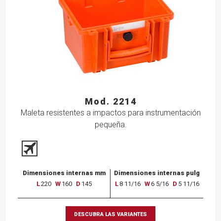
Mod. 2214
Maleta resistentes a impactos para instrumentación
pequeña.
Dimensiones internas mm
Dimensiones internas pulg
L
220
W
160
D
145
L
8 11/16
W
6 5/16
D
5 11/16
DESCUBRA LAS VARIANTES