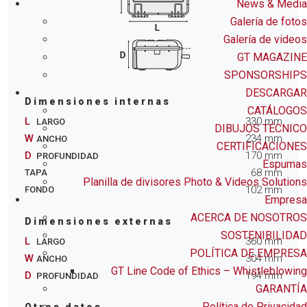
News & Media
Galería de fotos
Galería de videos
GT MAGAZINE
SPONSORSHIPS
DESCARGAR
Dimensiones internas
CATÁLOGOS
L
330
mm
LARGO
DIBUJOS TÉCNICO
W
234
mm
ANCHO
CERTIFICACIONES
D
170
mm
PROFUNDIDAD
Espumas
68
mm
TAPA
Planilla de divisores Photo & Videos Solutions
102
mm
FONDO
Empresa
ACERCA DE NOSOTROS
Dimensiones externas
SOSTENIBILIDAD
L
360
mm
LARGO
POLÍTICA DE EMPRESA
W
304
mm
ANCHO
GT Line Code of Ethics – Whistleblowing
D
194
mm
PROFUNDIDAD
GARANTÍA
Política de Privacidad