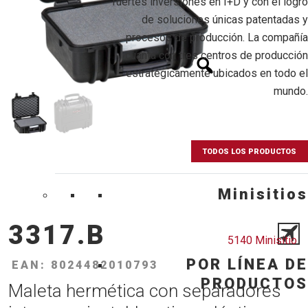
fuertes inversiones en I+D y con el logro
de soluciones únicas patentadas y
procesos de producción. La compañía
cuanta con tres centros de producción
estratégicamente ubicados en todo el
mundo.
TODOS LOS PRODUCTOS
Minisitios
3317.B
5140 Minisitio
POR LÍNEA DE
EAN: 8024482010793
PRODUCTOS
Maleta hermética con separadores