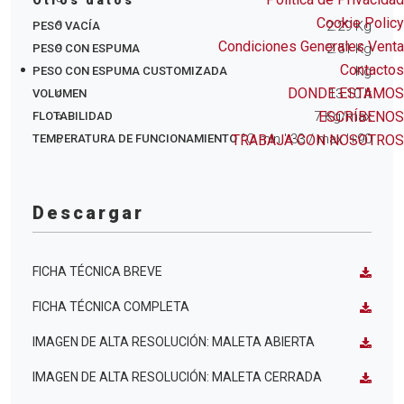
Otros datos
Cookie Policy
2.29
Kg
PESO VACÍA
Condiciones Generales Venta
2.51
Kg
PESO CON ESPUMA
Contactos
Kg
PESO CON ESPUMA CUSTOMIZADA
DONDE ESTAMOS
13.10
lt
VOLUMEN
ESCRÍBENOS
7
Kg/max
FLOTABILIDAD
°C min
'-33
/ max
'+90
TRABAJA CON NOSOTROS
TEMPERATURA DE FUNCIONAMIENTO
Descargar
FICHA TÉCNICA BREVE
FICHA TÉCNICA COMPLETA
IMAGEN DE ALTA RESOLUCIÓN: MALETA ABIERTA
IMAGEN DE ALTA RESOLUCIÓN: MALETA CERRADA