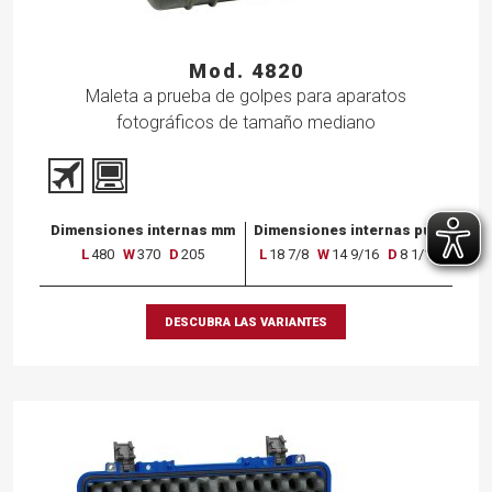
Mod. 4820
Maleta a prueba de golpes para aparatos
fotográficos de tamaño mediano
Dimensiones internas mm
Dimensiones internas pulg
L
480
W
370
D
205
L
18 7/8
W
14 9/16
D
8 1/16
DESCUBRA LAS VARIANTES