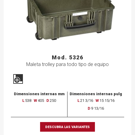
Mod. 5326
Maleta trolley para todo tipo de equipo
Dimensiones internas mm
Dimensiones internas pulg
L
538
W
405
D
250
L
21 3/16
W
15 15/16
D
9 13/16
DESCUBRA LAS VARIANTES