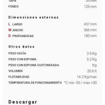
35
mm
TAPA
125
mm
FONDO
Dimensiones externas
L
457
mm
LARGO
W
366
mm
ANCHO
D
183
mm
PROFUNDIDAD
Otros datos
2.6
Kg
PESO VACÍA
3.2
Kg
PESO CON ESPUMA
Kg
PESO CON ESPUMA CUSTOMIZADA
20.6
lt
VOLUMEN
14.2
Kg/max
FLOTABILIDAD
°C min
-33
/ max
+90
TEMPERATURA DE FUNCIONAMIENTO
Descargar