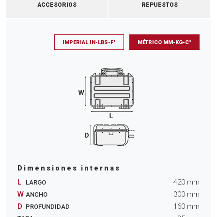
ACCESORIOS
REPUESTOS
IMPERIAL IN-LBS-F°
MÉTRICO MM-KG-C°
Dimensiones internas
L
420
mm
LARGO
W
300
mm
ANCHO
D
160
mm
PROFUNDIDAD