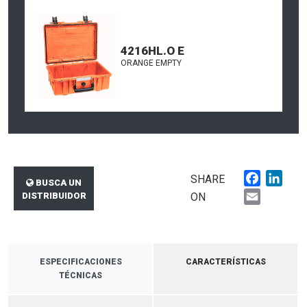
4216HL.O E
ORANGE EMPTY
Faceboo
Link
SHARE
BUSCA UN
Email
DISTRIBUIDOR
ON
ESPECIFICACIONES
CARACTERÍSTICAS
TÉCNICAS