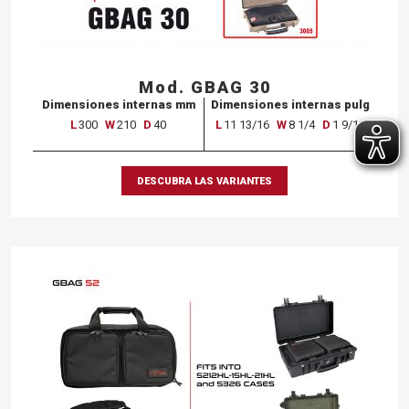
Mod. GBAG 30
Dimensiones internas mm
Dimensiones internas pulg
L
300
W
210
D
40
L
11 13/16
W
8 1/4
D
1 9/16
DESCUBRA LAS VARIANTES