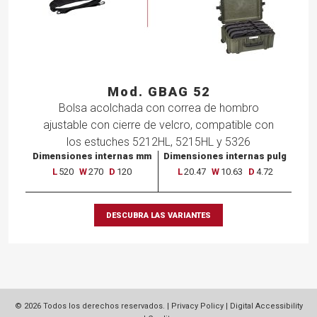
Mod. GBAG 52
Bolsa
acolchada
con
correa
de
hombro
ajustable
con
cierre
de
velcro,
compatible
con
los
estuches
5212HL,
5215HL
y 5326
Dimensiones internas mm
Dimensiones internas pulg
L
520
W
270
D
120
L
20.47
W
10.63
D
4.72
DESCUBRA LAS VARIANTES
© 2026 Todos los derechos reservados. |
Privacy Policy
|
Digital Accessibility