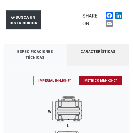
Faceboo
Link
SHARE
BUSCA UN
Email
DISTRIBUIDOR
ON
ESPECIFICACIONES
CARACTERÍSTICAS
TÉCNICAS
IMPERIAL IN-LBS-F°
MÉTRICO MM-KG-C°