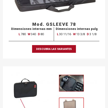
Mod. GSLEEVE 78
Dimensiones internas mm
Dimensiones internas pulg
L
780
W
340
D
80
L
30 11/16
W
13 3/8
D
3 1/8
DESCUBRA LAS VARIANTES