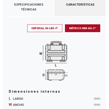
ESPECIFICACIONES
CARACTERÍSTICAS
TÉCNICAS
IMPERIAL IN-LBS-F°
MÉTRICO MM-KG-C°
Dimensiones internas
L
mm
LARGO
W
mm
ANCHO