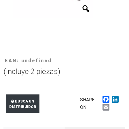
EAN: undefined
(incluye 2 piezas)
Faceboo
Link
SHARE
BUSCA UN
Email
DISTRIBUIDOR
ON