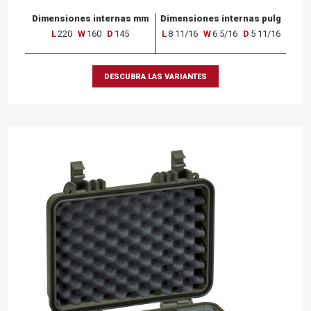
Dimensiones internas mm
Dimensiones internas pulg
L
220
W
160
D
145
L
8 11/16
W
6 5/16
D
5 11/16
DESCUBRA LAS VARIANTES