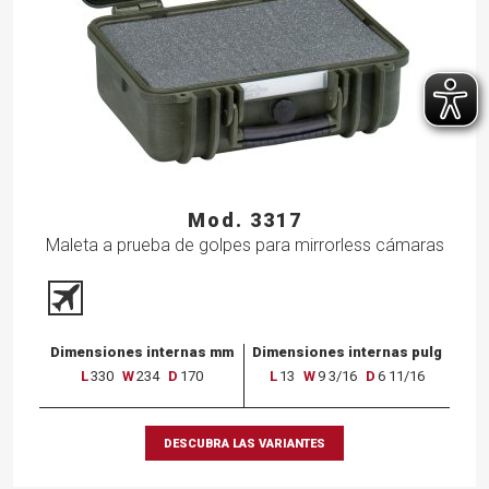
Mod. 3317
Maleta a prueba de golpes para mirrorless cámaras
Dimensiones internas mm
Dimensiones internas pulg
L
330
W
234
D
170
L
13
W
9 3/16
D
6 11/16
DESCUBRA LAS VARIANTES