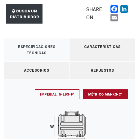
Faceboo
Link
SHARE
BUSCA UN
Email
DISTRIBUIDOR
ON
ESPECIFICACIONES
CARACTERÍSTICAS
TÉCNICAS
ACCESORIOS
REPUESTOS
IMPERIAL IN-LBS-F°
MÉTRICO MM-KG-C°