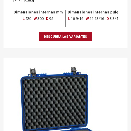
Dimensiones internas mm
Dimensiones internas pulg
L
420
W
300
D
95
L
16 9/16
W
11 13/16
D
3 3/4
DESCUBRA LAS VARIANTES