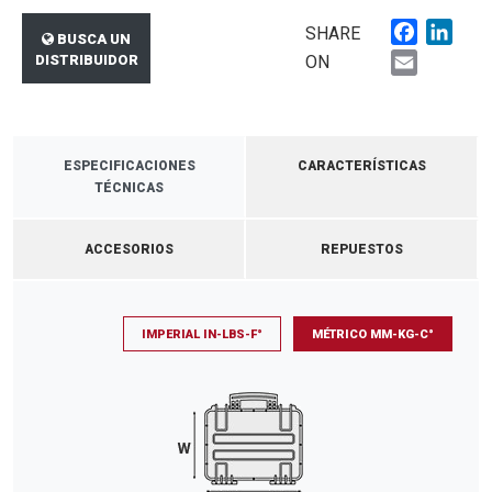
Faceboo
Link
SHARE
BUSCA UN
Email
DISTRIBUIDOR
ON
ESPECIFICACIONES
CARACTERÍSTICAS
TÉCNICAS
ACCESORIOS
REPUESTOS
IMPERIAL IN-LBS-F°
MÉTRICO MM-KG-C°