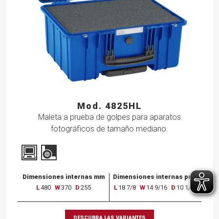
Mod. 4825HL
Maleta a prueba de golpes para aparatos
fotográficos de tamaño mediano.
Dimensiones internas mm
Dimensiones internas pulg
L
480
W
370
D
255
L
18 7/8
W
14 9/16
D
10 1/16
DESCUBRA LAS VARIANTES