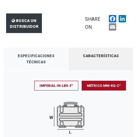
Faceboo
Link
SHARE
BUSCA UN
Email
DISTRIBUIDOR
ON
ESPECIFICACIONES
CARACTERÍSTICAS
TÉCNICAS
IMPERIAL IN-LBS-F°
MÉTRICO MM-KG-C°