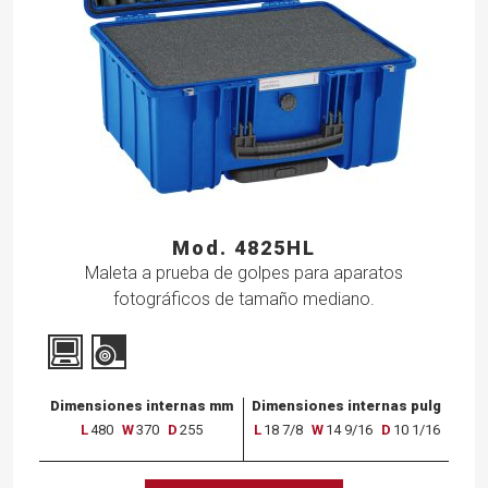
Mod. 4825HL
Maleta a prueba de golpes para aparatos
fotográficos de tamaño mediano.
Dimensiones internas mm
Dimensiones internas pulg
L
480
W
370
D
255
L
18 7/8
W
14 9/16
D
10 1/16