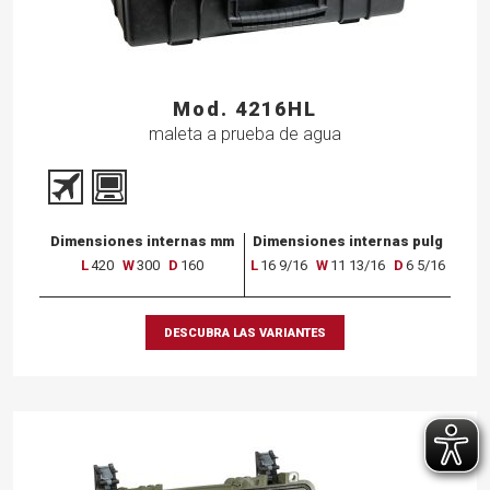
Mod. 4216HL
maleta a prueba de agua
Dimensiones internas mm
Dimensiones internas pulg
L
420
W
300
D
160
L
16 9/16
W
11 13/16
D
6 5/16
DESCUBRA LAS VARIANTES