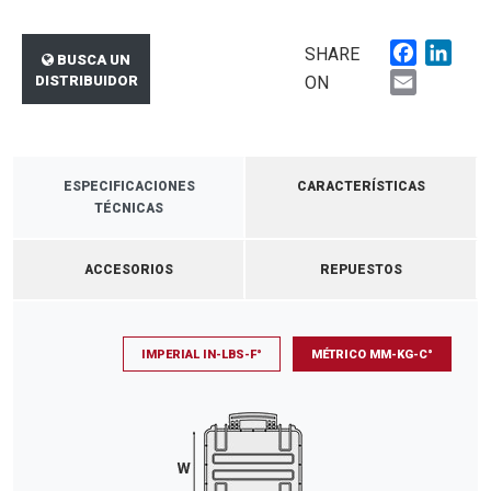
Faceboo
Link
SHARE
BUSCA UN
Email
DISTRIBUIDOR
ON
ESPECIFICACIONES
CARACTERÍSTICAS
TÉCNICAS
ACCESORIOS
REPUESTOS
IMPERIAL IN-LBS-F°
MÉTRICO MM-KG-C°