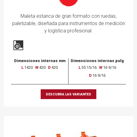
Maleta estanca de gran formato con ruedas,
paletizable, diseñada para instrumentos de medición
y logística profesional.
Dimensiones internas mm
Dimensiones internas pulg
L
1420
W
420
D
420
L
55 15/16
W
16 9/16
D
16 9/16
DESCUBRA LAS VARIANTES