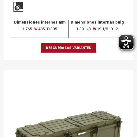
Dimensiones internas mm
Dimensiones internas pulg
L
765
W
485
D
305
L
30 1/8
W
19 1/8
D
12
DESCUBRA LAS VARIANTES