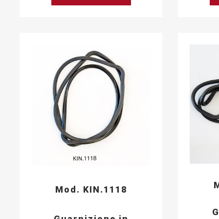
M
Mod. KIN.1118
G
Guarnizione in