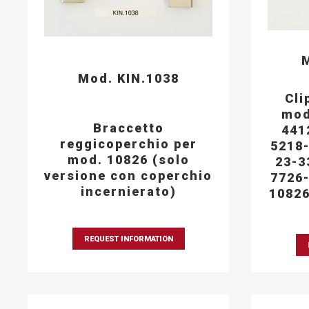
M
Mod. KIN.1038
Cli
mod
Braccetto
441
reggicoperchio per
5218-
mod. 10826 (solo
23-3
versione con coperchio
7726-
incernierato)
10826
REQUEST INFORMATION