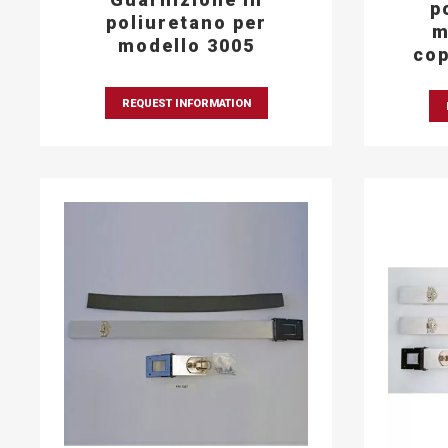
p
poliuretano per
m
modello 3005
cop
REQUEST INFORMATION