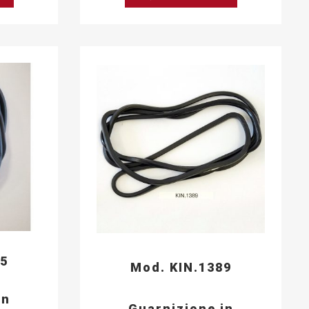
65
Mod. KIN.1389
in
Guarnizione in