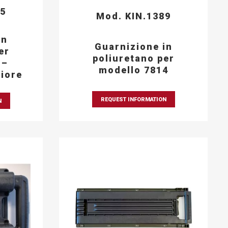
65
Mod. KIN.1389
in
Guarnizione in
er
poliuretano per
 –
modello 7814
iore
REQUEST INFORMATION
N