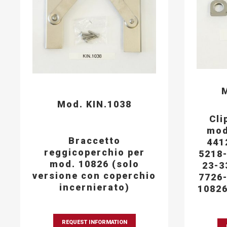
M
Mod. KIN.1038
Cli
mod
Braccetto
441
reggicoperchio per
5218-
mod. 10826 (solo
23-3
versione con coperchio
7726-
incernierato)
10826
REQUEST INFORMATION