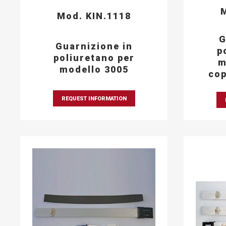
M
Mod. KIN.1118
G
Guarnizione in
p
poliuretano per
m
modello 3005
cop
REQUEST INFORMATION