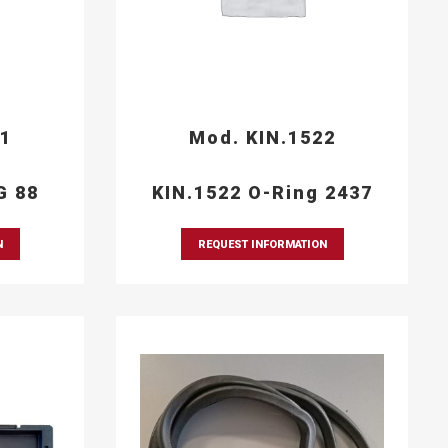
21
Mod. KIN.1522
G 88
KIN.1522 O-Ring 2437
N
REQUEST INFORMATION