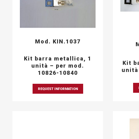
Mod. KIN.1037
M
Kit barra metallica, 1
Kit b
unità – per mod.
unità
10826-10840
REQUEST INFORMATION