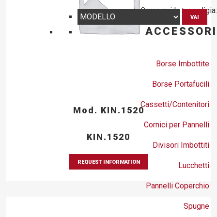
Cerca qui la tua valigia:
VAI
ACCESSORI
Borse Imbottite
Borse Portafucili
Cassetti/Contenitori
Mod. KIN.1520
Cornici per Pannelli
KIN.1520
Divisori Imbottiti
REQUEST INFORMATION
Lucchetti
Pannelli Coperchio
Spugne