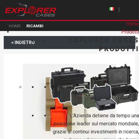
Home
HOME
RICAMBI
Prodotti
EXPLORER CASES
< INDIETRO
PRODOTTI
L’Azienda detiene da tempo una
posizione leader sul mercato mondiale,
grazie ai continui investimenti in ricerca,