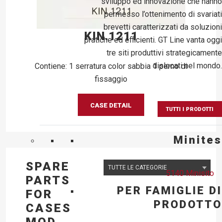
sviluppo ed innovazione che hanno
permesso l’ottenimento di svariati
brevetti caratterizzati da soluzioni
KIN.1211
pratiche ed efficienti. GT Line vanta oggi
tre siti produttivi strategicamente
dislocati nel mondo.
Contiene: 1 serratura color sabbia 1 perno di
fissaggio
CASE DETAIL
TUTTI I PRODOTTI
Minites
SPARE
5140 Minisito
PARTS
PER FAMIGLIE DI
FOR
PRODOTTO
CASES
MOD