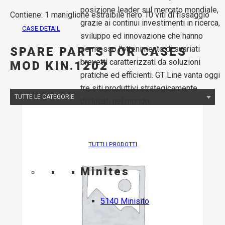
posizione leader sul mercato mondiale,
Contiene: 1 maniglione estraibile nero 10 viti di fissaggio
grazie ai continui investimenti in ricerca,
CASE DETAIL
sviluppo ed innovazione che hanno
permesso l’ottenimento di svariati
SPARE PARTS FOR CASES
brevetti caratterizzati da soluzioni
MOD KIN.1202
pratiche ed efficienti. GT Line vanta oggi
tre siti produttivi strategicamente
dislocati nel mondo.
TUTTI I PRODOTTI
Minites
5140 Minisito