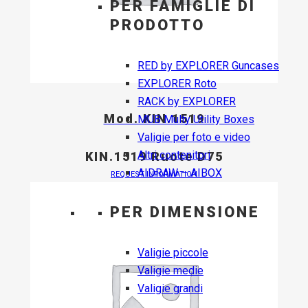
PER FAMIGLIE DI
PRODOTTO
RED by EXPLORER Guncases
EXPLORER Roto
RACK by EXPLORER
Mod. KIN.1519
MUB Multy Utility Boxes
Valigie per foto e video
Altri contenitori
KIN.1519 Ruote D75
AIDRAW – AIBOX
REQUEST INFORMATION
PER DIMENSIONE
Valigie piccole
Valigie medie
Valigie grandi