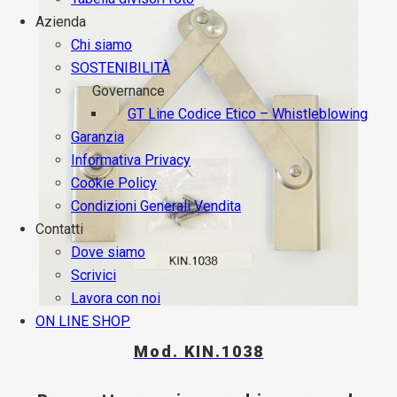
Azienda
Chi siamo
SOSTENIBILITÀ
Governance
GT Line Codice Etico – Whistleblowing
Garanzia
Informativa Privacy
Cookie Policy
Condizioni Generali Vendita
Contatti
Dove siamo
Scrivici
Lavora con noi
ON LINE SHOP
Mod. KIN.1038