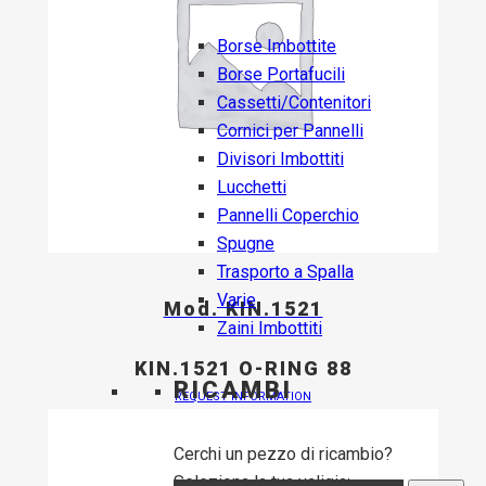
Borse Imbottite
Borse Portafucili
Cassetti/Contenitori
Cornici per Pannelli
Divisori Imbottiti
Lucchetti
Pannelli Coperchio
Spugne
Trasporto a Spalla
Varie
Mod. KIN.1521
Zaini Imbottiti
KIN.1521 O-RING 88
RICAMBI
REQUEST INFORMATION
Cerchi un pezzo di ricambio?
Seleziona la tua valigia: