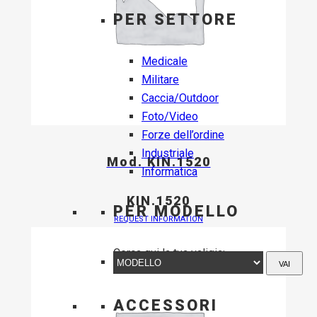
PER SETTORE
Medicale
Militare
Caccia/Outdoor
Foto/Video
Forze dell’ordine
Industriale
Mod. KIN.1520
Informatica
KIN.1520
PER MODELLO
REQUEST INFORMATION
Cerca qui la tua valigia:
VAI
ACCESSORI