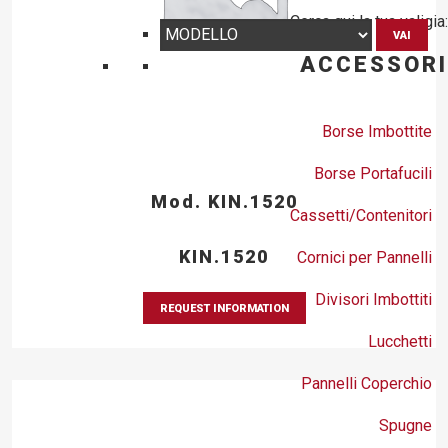
Cerca qui la tua valigia:
VAI
ACCESSORI
Borse Imbottite
Borse Portafucili
Mod. KIN.1520
Cassetti/Contenitori
KIN.1520
Cornici per Pannelli
Divisori Imbottiti
REQUEST INFORMATION
Lucchetti
Pannelli Coperchio
Spugne