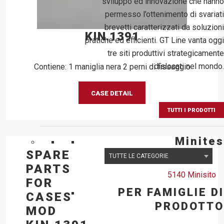
sviluppo ed innovazione che hanno
permesso l’ottenimento di svariati
brevetti caratterizzati da soluzioni
KIN.1391
pratiche ed efficienti. GT Line vanta oggi
tre siti produttivi strategicamente
dislocati nel mondo.
Contiene: 1 maniglia nera 2 perni di fissaggio
CASE DETAIL
TUTTI I PRODOTTI
Minites
SPARE
PARTS
5140 Minisito
FOR
PER FAMIGLIE DI
CASES
PRODOTTO
MOD