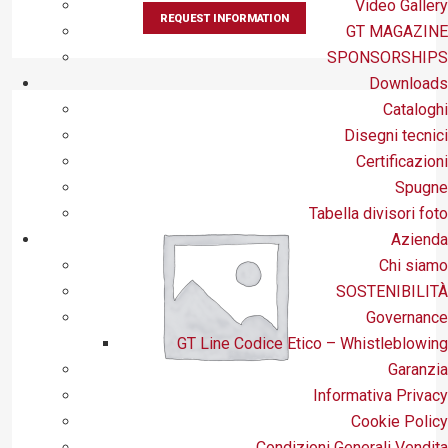
Video Gallery
REQUEST INFORMATION
GT MAGAZINE
SPONSORSHIPS
Downloads
Cataloghi
Disegni tecnici
Certificazioni
Spugne
Tabella divisori foto
Azienda
Chi siamo
SOSTENIBILITÀ
Governance
GT Line Codice Etico – Whistleblowing
Garanzia
Informativa Privacy
Cookie Policy
Condizioni Generali Vendita