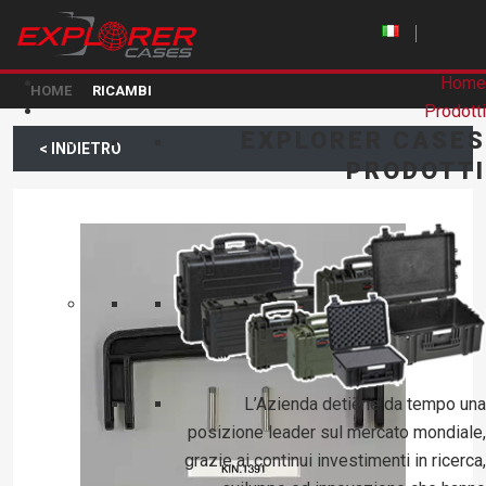
Home
HOME
RICAMBI
Prodotti
EXPLORER CASES
< INDIETRO
PRODOTTI
L’Azienda detiene da tempo una
posizione leader sul mercato mondiale,
grazie ai continui investimenti in ricerca,