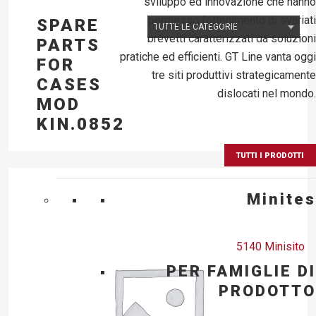
sviluppo ed innovazione che hanno
permesso l’ottenimento di svariati
SPARE
brevetti caratterizzati da soluzioni
PARTS
pratiche ed efficienti. GT Line vanta oggi
FOR
tre siti produttivi strategicamente
CASES
dislocati nel mondo.
MOD
KIN.0852
TUTTI I PRODOTTI
Minites
5140 Minisito
PER FAMIGLIE DI
PRODOTTO