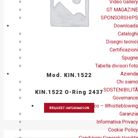
Video Gallery
GT MAGAZINE
SPONSORSHIPS
Downloads
Cataloghi
Disegni tecnici
Certificazioni
Spugne
Tabella divisori foto
Azienda
Mod. KIN.1522
Chi siamo
SOSTENIBILITÀ
KIN.1522 O-Ring 2437
Governance
GT Line Codice Etico – Whistleblowing
REQUEST INFORMATION
Garanzia
Informativa Privacy
Cookie Policy
Condizioni Generali Vendita