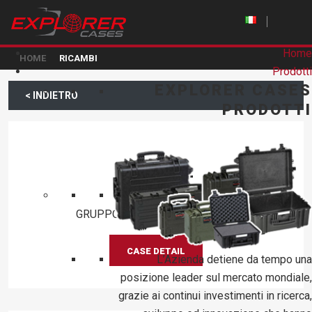
Home
HOME
RICAMBI
Prodotti
EXPLORER CASES
< INDIETRO
PRODOTTI
KIN.0852
GRUPPO RUOTA EXPLORER D75
CASE DETAIL
L’Azienda detiene da tempo una
posizione leader sul mercato mondiale,
grazie ai continui investimenti in ricerca,