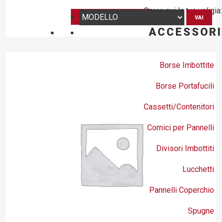
Cerca qui la tua valigia:
REQUEST INFORMATION
VAI
ACCESSORI
Borse Imbottite
Borse Portafucili
Cassetti/Contenitori
Cornici per Pannelli
Divisori Imbottiti
Lucchetti
Pannelli Coperchio
Spugne